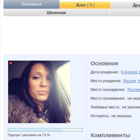
Основное
Блог
( 0 )
Др
Шпионаж
Основное
Дата рождения :
9 Апреля
Место рождения :
Россия
,
Н
Место нахождения :
Россия
Место проживания : не ука
Любимые места : не указа
Интересы : не указаны
Комплименты
Портрет заполнен на 73 %