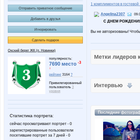
1 комплиментов в гостевой 
Отправить приватное сообщение
Angelina2307
09.
Добавить в друзья
С ДНЕМ РОЖДЕНИЯ
Игнорировать
Вы не авторизованы! Чтоб
Сделать подарок
Окский берег ЖК (п. Новинки)
Метки лидеров
популярность:
-3
7690 место
↓
рейтинг
3164
?
Привилегированный
Интервью
пользователь
3
уровня
Последние
фотогра
Статистика портрета:
сейчас просматривают портрет - 0
зарегистрированные пользователи
посетившие портрет за 7 дней - 0